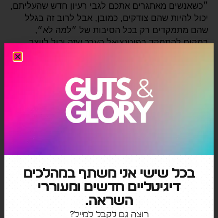
״כשאנשים מאתגרים אתכם לגבי רעיון חדש שהעליתם,
יכול להיות שהם צודקים, כמובן, אבל לרוב זה בגלל
שהם מתמקדים רק בכל הסיבות של ״למה לא״,
במקום להתמקד בפוטנציאל הערך שזה יכול לייצר.
מדובר בצורת מחשבה. זו גם צורת מחשבה לקבל את
האתגר ולהתבונן דרך הבעיות אל עבר הפתרון. זה תלוי
באופן שבו אתם בוחנים הזדמנויות. זו […]
אפל
,
ג'וני אייב
,
חדשנות
,
עיצוב
,
עיצוב מוצר
בכל שישי אני משתף במהלכים
דיגיטליים חדשים ומעוררי
השראה.
רוצה גם לקבל למייל?