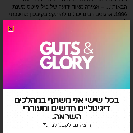
הבאות"… – אמירה מאוד ידועה של ביל גייטס משנת
1996. ארגונים רבים יכולים להיתקע בקיבעון מחשבתי
להימנע משינויים, ומצד שני נוטים להתלהב מ"דברים
חדשים ונוצצים" כגון טכנולוגיות שצוברות באזז
תקשורתי אדיר, מבלי להבין לעומק את […]
אסטרטגיה שיווקית
,
טרנספורמציה
,
שיווק דיגיטלי
בכל שישי אני משתף במהלכים
דיגיטליים חדשים ומעוררי
השראה.
רוצה גם לקבל למייל?
קטגוריות