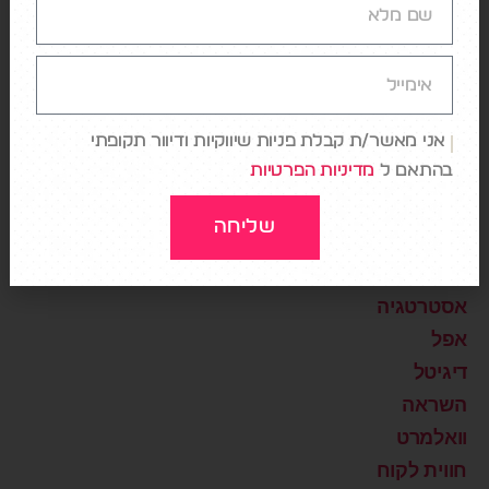
AI
DATA
Design
Digital Healthcare
אני מאשר/ת קבלת פניות שיווקיות ודיוור תקופתי
בהתאם ל
מדיניות הפרטיות
NETFLIX
Storytelling
שליחה
Uncategorized
אמזון
אסטרטגיה
אפל
דיגיטל
השראה
וואלמרט
חווית לקוח